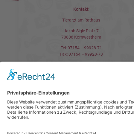
Kontakt:
Tierarzt am Rathaus
Jakob Sigle Platz 7
70806 Kornwestheim
Tel: 07154 – 99928-71
Fax: 07154 – 99928-73
Mail:
info@tierarztamrathaus.de